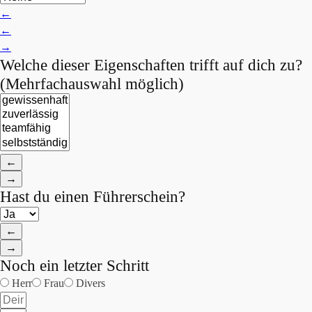
←
←
→
Welche dieser Eigenschaften trifft auf dich zu?
(Mehrfachauswahl möglich)
←
→
Hast du einen Führerschein?
←
→
Noch ein letzter Schritt
Herr
Frau
Divers